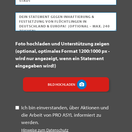
d
s
t
t
r
e
l
a
N
e
e
d
a
s
i
t
c
s
t
h
e
z
Foto hochladen und Unterstützung zeigen
r
b
a
(optional, optimales Format 1200:1000 px -
i
e
h
wird nur angezeigt, wenn ein Statement
c
s
l
eingegeben wird!)
h
t
t
ä
t
BILD HOCHLADEN
i
g
e
Ich bin einverstanden, über Aktionen und
n
die Arbeit von PRO ASYL informiert zu
*
werden.
Hinweise zum Datenschutz