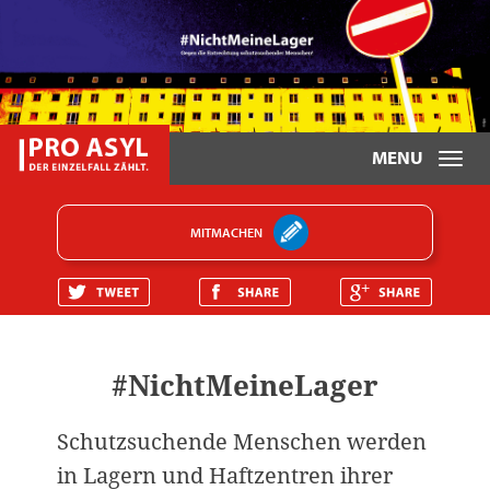
T
o
g
MITMACHEN
g
l
e
n
a
#NichtMeineLager
v
i
Schutzsuchende Menschen werden
g
a
in Lagern und Haftzentren ihrer